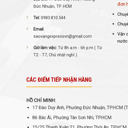
đơn 
Đức Nhuận, TP. HCM
Chuyể
Tel:
0983.810.544
Chuyể
Email
:
Vận c
saovangexpressvn@gmail.com
nước
Giờ làm việc:
Từ 8h a.m - 6h p.m ( Từ
T2 - T7, Chủ nhật nghỉ )
CÁC ĐIỂM TIẾP NHẬN HÀNG
HỒ CHÍ MINH:
17 Đào Duy Anh, Phường Đức Nhuận, TP.HCM (Tr
86 Bác Ái, Phường Tân Sơn Nhì, TP.HCM
15/25 Thạnh Xuân 21, Phường Thới An, TP.HCM