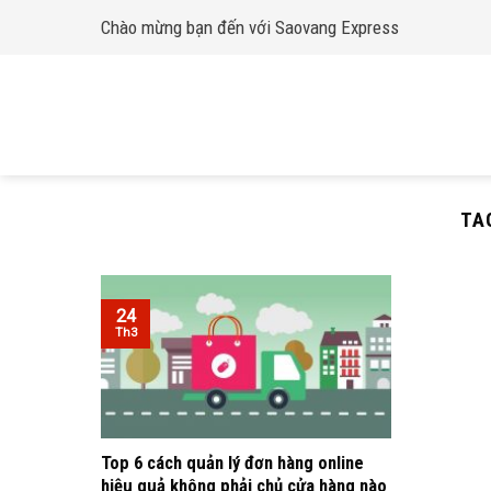
Skip
Chào mừng bạn đến với Saovang Express
to
content
TA
24
Th3
Top 6 cách quản lý đơn hàng online
hiệu quả không phải chủ cửa hàng nào