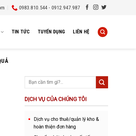
om
0983.810.544 - 0912.947.987
TIN TỨC
TUYỂN DỤNG
LIÊN HỆ
QUẢ
DỊCH VỤ CỦA CHÚNG TÔI
Dịch vụ cho thuê/quản lý kho &
hoàn thiện đơn hàng