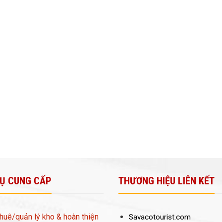
VỤ CUNG CẤP
THƯƠNG HIỆU LIÊN KẾT
huê/quản lý kho & hoàn thiện
Savacotourist.com