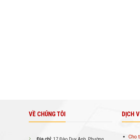
VỀ CHÚNG TÔI
DỊCH 
Cho t
Địa chỉ:
17 Đào Duy Anh, Phường