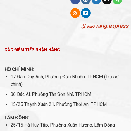
@saovang.express
CÁC ĐIỂM TIẾP NHẬN HÀNG
HỒ CHÍ MINH:
17 Đào Duy Anh, Phường Đức Nhuận, TP.HCM (Trụ sở
chính)
86 Bác Ái, Phường Tân Sơn Nhì, TP.HCM
15/25 Thạnh Xuân 21, Phường Thới An, TP.HCM
LÂM ĐỒNG:
25/15 Hà Huy Tập, Phường Xuân Hương, Lâm Đồng