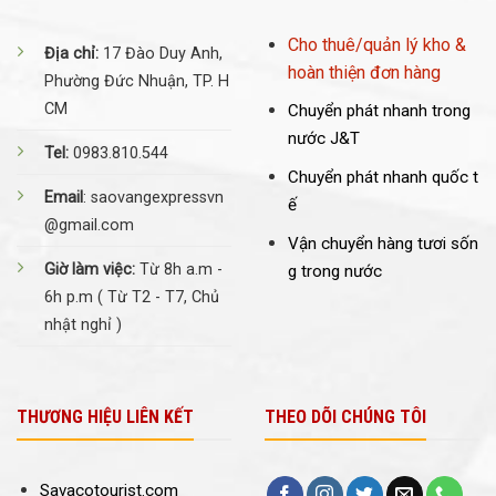
Cho thuê/quản lý kho &
Địa chỉ:
17 Đào Duy Anh,
hoàn thiện đơn hàng
Phường Đức Nhuận, TP. H
CM
Chuyển phát nhanh trong
nước J&T
Tel:
0983.810.544
Chuyển phát nhanh quốc t
Email
: saovangexpressvn
ế
@gmail.com
Vận chuyển hàng tươi sốn
Giờ làm việc:
Từ 8h a.m -
g trong nước
6h p.m ( Từ T2 - T7, Chủ
nhật nghỉ )
THƯƠNG HIỆU LIÊN KẾT
THEO DÕI CHÚNG TÔI
Savacotourist.com