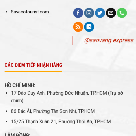
Savacotourist.com
@saovang.express
CÁC ĐIỂM TIẾP NHẬN HÀNG
HỒ CHÍ MINH:
17 Đào Duy Anh, Phường Đức Nhuận, TP.HCM (Trụ sở
chính)
86 Bác Ái, Phường Tân Sơn Nhì, TP.HCM
15/25 Thạnh Xuân 21, Phường Thới An, TP.HCM
LÂM ĐỒNG: