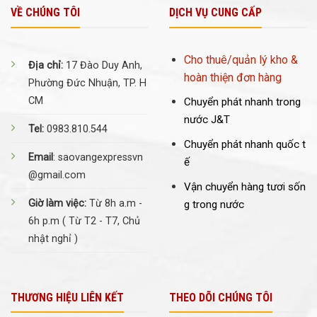
VỀ CHÚNG TÔI
DỊCH VỤ CUNG CẤP
Cho thuê/quản lý kho &
Địa chỉ:
17 Đào Duy Anh,
hoàn thiện đơn hàng
Phường Đức Nhuận, TP. H
CM
Chuyển phát nhanh trong
nước J&T
Tel:
0983.810.544
Chuyển phát nhanh quốc t
Email
: saovangexpressvn
ế
@gmail.com
Vận chuyển hàng tươi sốn
Giờ làm việc:
Từ 8h a.m -
g trong nước
6h p.m ( Từ T2 - T7, Chủ
nhật nghỉ )
THƯƠNG HIỆU LIÊN KẾT
THEO DÕI CHÚNG TÔI