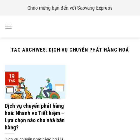
Skip
Chào mừng bạn đến với Saovang Express
to
content
TAG ARCHIVES:
DỊCH VỤ CHUYỂN PHÁT HÀNG HOÁ
19
Th5
Dịch vụ chuyển phát hàng
hoá: Nhanh vs Tiết kiệm –
Lựa chọn nào cho nhà bán
hàng?
Dịch vụ chuyển phát hàng hoá là