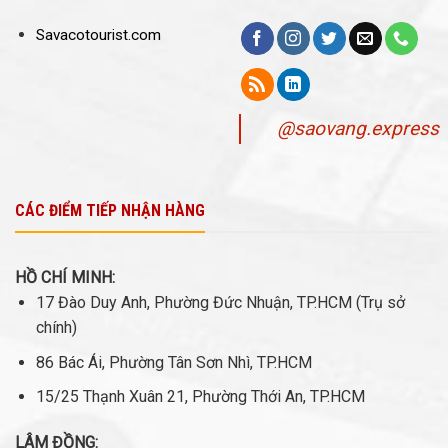
Savacotourist.com
@saovang.express
CÁC ĐIỂM TIẾP NHẬN HÀNG
HỒ CHÍ MINH:
17 Đào Duy Anh, Phường Đức Nhuận, TP.HCM (Trụ sở
chính)
86 Bác Ái, Phường Tân Sơn Nhì, TP.HCM
15/25 Thạnh Xuân 21, Phường Thới An, TP.HCM
LÂM ĐỒNG: