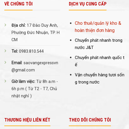
VỀ CHÚNG TÔI
DỊCH VỤ CUNG CẤP
Cho thuê/quản lý kho &
Địa chỉ:
17 Đào Duy Anh,
hoàn thiện đơn hàng
Phường Đức Nhuận, TP. H
CM
Chuyển phát nhanh trong
nước J&T
Tel:
0983.810.544
Chuyển phát nhanh quốc t
Email
: saovangexpressvn
ế
@gmail.com
Vận chuyển hàng tươi sốn
Giờ làm việc:
Từ 8h a.m -
g trong nước
6h p.m ( Từ T2 - T7, Chủ
nhật nghỉ )
THƯƠNG HIỆU LIÊN KẾT
THEO DÕI CHÚNG TÔI