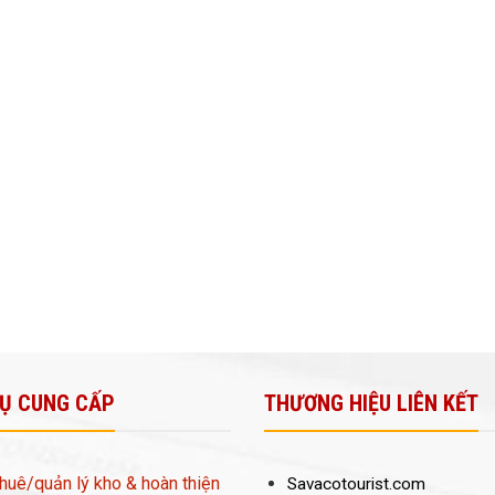
VỤ CUNG CẤP
THƯƠNG HIỆU LIÊN KẾT
huê/quản lý kho & hoàn thiện
Savacotourist.com