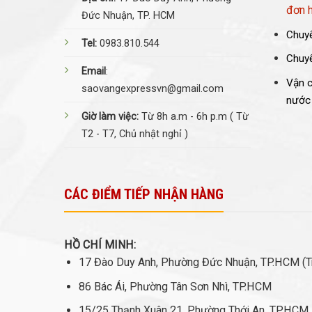
đơn 
Đức Nhuận, TP. HCM
Chuyể
Tel:
0983.810.544
Chuyể
Email
:
Vận c
saovangexpressvn@gmail.com
nước
Giờ làm việc:
Từ 8h a.m - 6h p.m ( Từ
T2 - T7, Chủ nhật nghỉ )
CÁC ĐIỂM TIẾP NHẬN HÀNG
HỒ CHÍ MINH:
17 Đào Duy Anh, Phường Đức Nhuận, TP.HCM (Tr
86 Bác Ái, Phường Tân Sơn Nhì, TP.HCM
15/25 Thạnh Xuân 21, Phường Thới An, TP.HCM