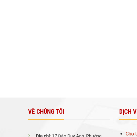
VỀ CHÚNG TÔI
DỊCH 
Cho t
Địa chỉ:
17 Đào Duy Anh, Phường