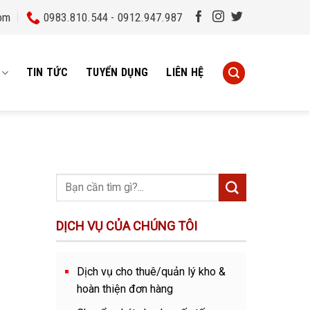
om
0983.810.544 - 0912.947.987
TIN TỨC
TUYỂN DỤNG
LIÊN HỆ
DỊCH VỤ CỦA CHÚNG TÔI
Dịch vụ cho thuê/quản lý kho &
hoàn thiện đơn hàng