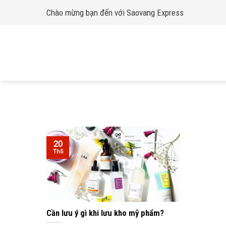
Skip
Chào mừng bạn đến với Saovang Express
to
content
20
Th5
Cần lưu ý gì khi lưu kho mỹ phẩm?