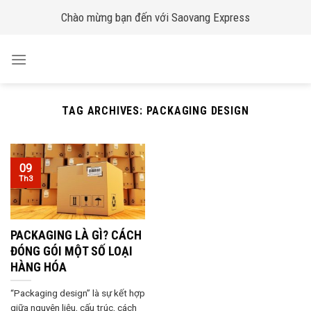
Skip
Chào mừng bạn đến với Saovang Express
to
content
TAG ARCHIVES:
PACKAGING DESIGN
09
Th3
PACKAGING LÀ GÌ? CÁCH
ĐÓNG GÓI MỘT SỐ LOẠI
HÀNG HÓA
“Packaging design” là sự kết hợp
giữa nguyên liệu, cấu trúc, cách