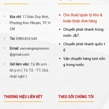
Cho thuê/quản lý kho &
Địa chỉ:
17 Đào Duy Anh,
hoàn thiện đơn hàng
Phường Đức Nhuận, TP. H
CM
Chuyển phát nhanh trong
nước J&T
Tel:
0983.810.544
Chuyển phát nhanh quốc t
Email
: saovangexpressvn
ế
@gmail.com
Vận chuyển hàng tươi sốn
Giờ làm việc:
Từ 8h a.m -
g trong nước
6h p.m ( Từ T2 - T7, Chủ
nhật nghỉ )
THƯƠNG HIỆU LIÊN KẾT
THEO DÕI CHÚNG TÔI