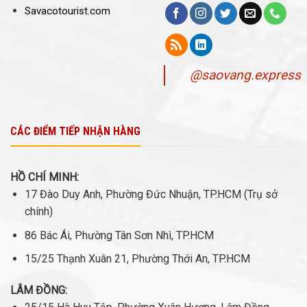
Savacotourist.com
@saovang.express
CÁC ĐIỂM TIẾP NHẬN HÀNG
HỒ CHÍ MINH:
17 Đào Duy Anh, Phường Đức Nhuận, TP.HCM (Trụ sở
chính)
86 Bác Ái, Phường Tân Sơn Nhì, TP.HCM
15/25 Thạnh Xuân 21, Phường Thới An, TP.HCM
LÂM ĐỒNG: