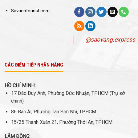
Savacotourist.com
@saovang.express
CÁC ĐIỂM TIẾP NHẬN HÀNG
HỒ CHÍ MINH:
17 Đào Duy Anh, Phường Đức Nhuận, TP.HCM (Trụ sở
chính)
86 Bác Ái, Phường Tân Sơn Nhì, TP.HCM
15/25 Thạnh Xuân 21, Phường Thới An, TP.HCM
LÂM ĐỒNG: