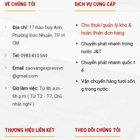
VỀ CHÚNG TÔI
DỊCH VỤ CUNG CẤP
Cho thuê/quản lý kho &
Địa chỉ:
17 Đào Duy Anh,
hoàn thiện đơn hàng
Phường Đức Nhuận, TP. H
CM
Chuyển phát nhanh trong
nước J&T
Tel:
0983.810.544
Chuyển phát nhanh quốc t
Email
: saovangexpressvn
ế
@gmail.com
Vận chuyển hàng tươi sốn
Giờ làm việc:
Từ 8h a.m -
g trong nước
6h p.m ( Từ T2 - T7, Chủ
nhật nghỉ )
THƯƠNG HIỆU LIÊN KẾT
THEO DÕI CHÚNG TÔI