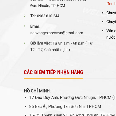
đơn 
Đức Nhuận, TP. HCM
Chuyể
Tel:
0983.810.544
Chuyể
Email
:
Vận c
saovangexpressvn@gmail.com
nước
Giờ làm việc:
Từ 8h a.m - 6h p.m ( Từ
T2 - T7, Chủ nhật nghỉ )
CÁC ĐIỂM TIẾP NHẬN HÀNG
HỒ CHÍ MINH:
17 Đào Duy Anh, Phường Đức Nhuận, TP.HCM (Tr
86 Bác Ái, Phường Tân Sơn Nhì, TP.HCM
15/25 Thạnh Xuân 21, Phường Thới An, TP.HCM