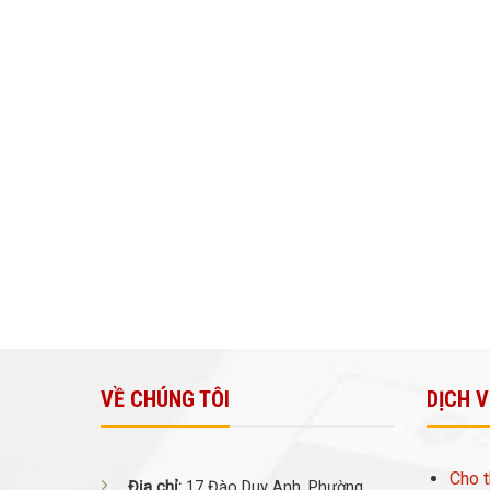
VỀ CHÚNG TÔI
DỊCH 
Cho t
Địa chỉ:
17 Đào Duy Anh, Phường