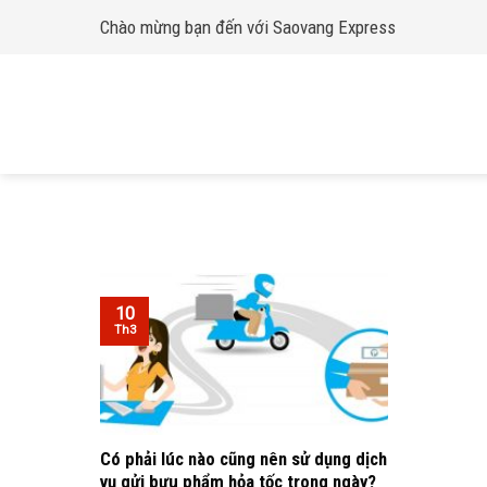
Skip
Chào mừng bạn đến với Saovang Express
to
content
10
Th3
Có phải lúc nào cũng nên sử dụng dịch
vụ gửi bưu phẩm hỏa tốc trong ngày?