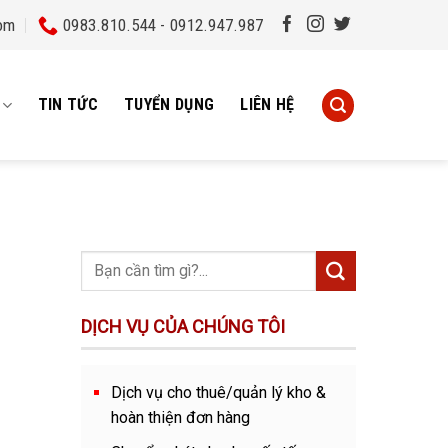
om
0983.810.544 - 0912.947.987
TIN TỨC
TUYỂN DỤNG
LIÊN HỆ
DỊCH VỤ CỦA CHÚNG TÔI
Dịch vụ cho thuê/quản lý kho &
hoàn thiện đơn hàng