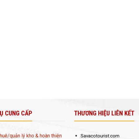
VỤ CUNG CẤP
THƯƠNG HIỆU LIÊN KẾT
huê/quản lý kho & hoàn thiện
Savacotourist.com