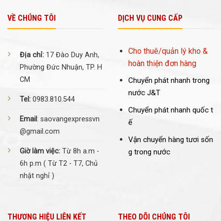
VỀ CHÚNG TÔI
DỊCH VỤ CUNG CẤP
Cho thuê/quản lý kho &
Địa chỉ:
17 Đào Duy Anh,
hoàn thiện đơn hàng
Phường Đức Nhuận, TP. H
CM
Chuyển phát nhanh trong
nước J&T
Tel:
0983.810.544
Chuyển phát nhanh quốc t
Email
: saovangexpressvn
ế
@gmail.com
Vận chuyển hàng tươi sốn
Giờ làm việc:
Từ 8h a.m -
g trong nước
6h p.m ( Từ T2 - T7, Chủ
nhật nghỉ )
THƯƠNG HIỆU LIÊN KẾT
THEO DÕI CHÚNG TÔI