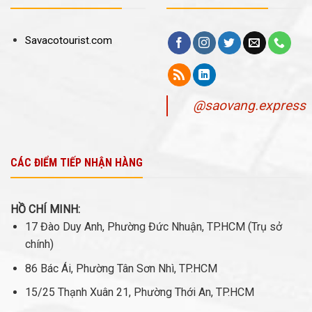
Savacotourist.com
@saovang.express
CÁC ĐIỂM TIẾP NHẬN HÀNG
HỒ CHÍ MINH:
17 Đào Duy Anh, Phường Đức Nhuận, TP.HCM (Trụ sở
chính)
86 Bác Ái, Phường Tân Sơn Nhì, TP.HCM
15/25 Thạnh Xuân 21, Phường Thới An, TP.HCM