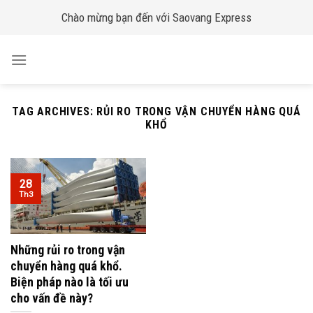
Skip
Chào mừng bạn đến với Saovang Express
to
content
TAG ARCHIVES:
RỦI RO TRONG VẬN CHUYỂN HÀNG QUÁ
KHỔ
28
Th3
Những rủi ro trong vận
chuyển hàng quá khổ.
Biện pháp nào là tối ưu
cho vấn đề này?