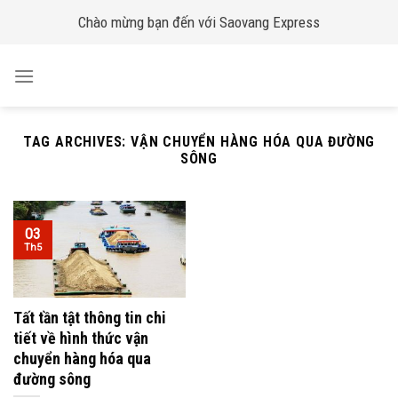
Skip
Chào mừng bạn đến với Saovang Express
to
content
TAG ARCHIVES:
VẬN CHUYỂN HÀNG HÓA QUA ĐƯỜNG
SÔNG
03
Th5
Tất tần tật thông tin chi
tiết về hình thức vận
chuyển hàng hóa qua
đường sông