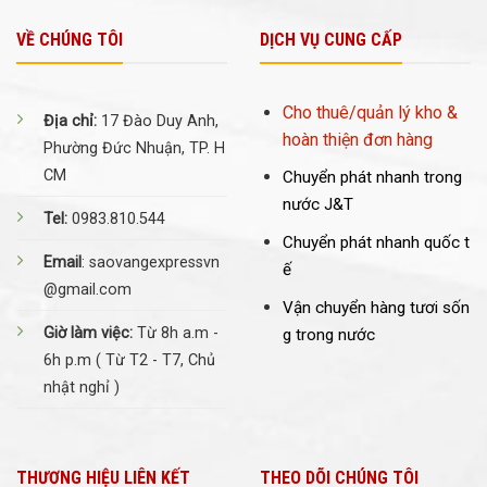
VỀ CHÚNG TÔI
DỊCH VỤ CUNG CẤP
Cho thuê/quản lý kho &
Địa chỉ:
17 Đào Duy Anh,
hoàn thiện đơn hàng
Phường Đức Nhuận, TP. H
CM
Chuyển phát nhanh trong
nước J&T
Tel:
0983.810.544
Chuyển phát nhanh quốc t
Email
: saovangexpressvn
ế
@gmail.com
Vận chuyển hàng tươi sốn
Giờ làm việc:
Từ 8h a.m -
g trong nước
6h p.m ( Từ T2 - T7, Chủ
nhật nghỉ )
THƯƠNG HIỆU LIÊN KẾT
THEO DÕI CHÚNG TÔI