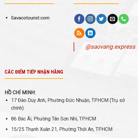
Savacotourist.com
@saovang.express
CÁC ĐIỂM TIẾP NHẬN HÀNG
HỒ CHÍ MINH:
17 Đào Duy Anh, Phường Đức Nhuận, TP.HCM (Trụ sở
chính)
86 Bác Ái, Phường Tân Sơn Nhì, TP.HCM
15/25 Thạnh Xuân 21, Phường Thới An, TP.HCM