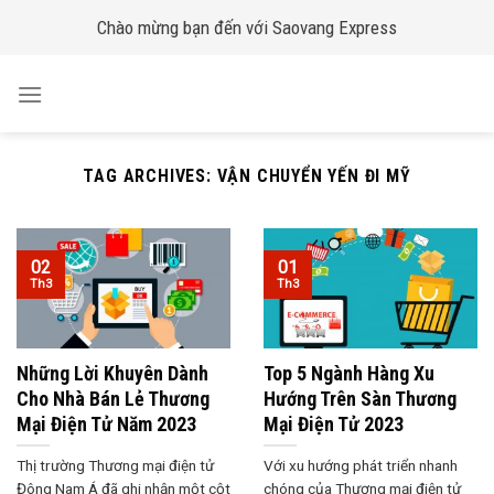
Skip
Chào mừng bạn đến với Saovang Express
to
content
TAG ARCHIVES:
VẬN CHUYỂN YẾN ĐI MỸ
02
01
Th3
Th3
Những Lời Khuyên Dành
Top 5 Ngành Hàng Xu
Cho Nhà Bán Lẻ Thương
Hướng Trên Sàn Thương
Mại Điện Tử Năm 2023
Mại Điện Tử 2023
Thị trường Thương mại điện tử
Với xu hướng phát triển nhanh
Đông Nam Á đã ghi nhận một cột
chóng của Thương mại điện tử