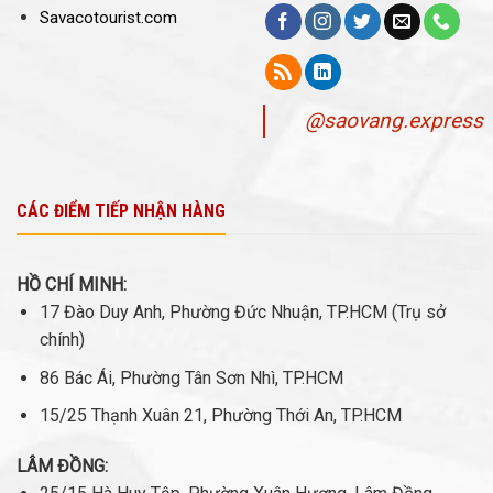
Savacotourist.com
@saovang.express
CÁC ĐIỂM TIẾP NHẬN HÀNG
HỒ CHÍ MINH:
17 Đào Duy Anh, Phường Đức Nhuận, TP.HCM (Trụ sở
chính)
86 Bác Ái, Phường Tân Sơn Nhì, TP.HCM
15/25 Thạnh Xuân 21, Phường Thới An, TP.HCM
LÂM ĐỒNG: