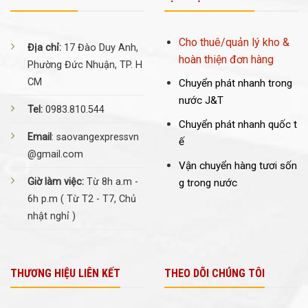
Cho thuê/quản lý kho &
Địa chỉ:
17 Đào Duy Anh,
hoàn thiện đơn hàng
Phường Đức Nhuận, TP. H
CM
Chuyển phát nhanh trong
nước J&T
Tel:
0983.810.544
Chuyển phát nhanh quốc t
Email
: saovangexpressvn
ế
@gmail.com
Vận chuyển hàng tươi sốn
Giờ làm việc:
Từ 8h a.m -
g trong nước
6h p.m ( Từ T2 - T7, Chủ
nhật nghỉ )
THƯƠNG HIỆU LIÊN KẾT
THEO DÕI CHÚNG TÔI