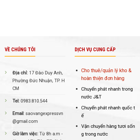
VỀ CHÚNG TÔI
DỊCH VỤ CUNG CẤP
Cho thuê/quản lý kho &
Địa chỉ:
17 Đào Duy Anh,
hoàn thiện đơn hàng
Phường Đức Nhuận, TP. H
CM
Chuyển phát nhanh trong
nước J&T
Tel:
0983.810.544
Chuyển phát nhanh quốc t
Email
: saovangexpressvn
ế
@gmail.com
Vận chuyển hàng tươi sốn
Giờ làm việc:
Từ 8h a.m -
g trong nước