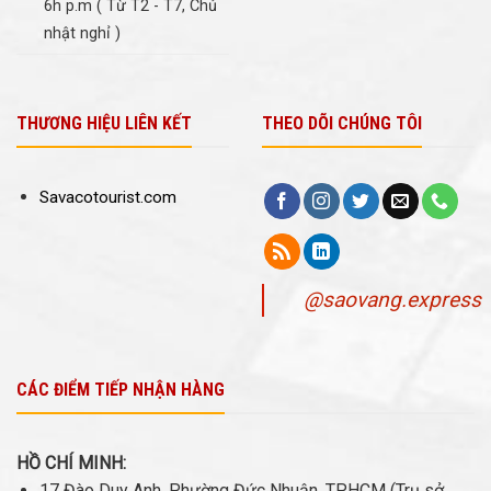
6h p.m ( Từ T2 - T7, Chủ
nhật nghỉ )
THƯƠNG HIỆU LIÊN KẾT
THEO DÕI CHÚNG TÔI
Savacotourist.com
@saovang.express
CÁC ĐIỂM TIẾP NHẬN HÀNG
HỒ CHÍ MINH:
17 Đào Duy Anh, Phường Đức Nhuận, TP.HCM (Trụ sở