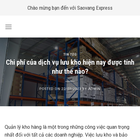
Skip
Chào mừng bạn đến với Saovang Express
to
content
TIN TỨC
Chi phí của dịch vụ lưu kho hiện nay được tính
như thế nào?
POSTED ON
22/03/2023
BY
ADMIN
Quản lý kho hàng là một trong những công việc quan trọng
nhất đối với tất cả các doanh nghiệp. Việc lưu kho và bảo