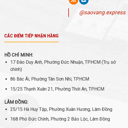
@saovang.express
CÁC ĐIỂM TIẾP NHẬN HÀNG
HỒ CHÍ MINH:
17 Đào Duy Anh, Phường Đức Nhuận, TP.HCM (Trụ sở
chính)
86 Bác Ái, Phường Tân Sơn Nhì, TP.HCM
15/25 Thạnh Xuân 21, Phường Thới An, TP.HCM
LÂM ĐỒNG:
25/15 Hà Huy Tập, Phường Xuân Hương, Lâm Đồng
168 Phó Đức Chính, Phường 2 Bảo Lộc, Lâm Đồng