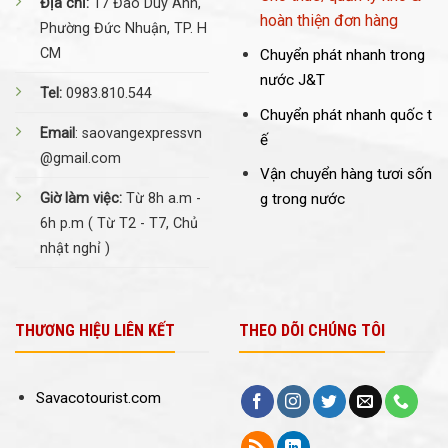
Địa chỉ:
17 Đào Duy Anh,
hoàn thiện đơn hàng
Phường Đức Nhuận, TP. H
CM
Chuyển phát nhanh trong
nước J&T
Tel:
0983.810.544
Chuyển phát nhanh quốc t
Email
: saovangexpressvn
ế
@gmail.com
Vận chuyển hàng tươi sốn
Giờ làm việc:
Từ 8h a.m -
g trong nước
6h p.m ( Từ T2 - T7, Chủ
nhật nghỉ )
THƯƠNG HIỆU LIÊN KẾT
THEO DÕI CHÚNG TÔI
Savacotourist.com