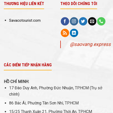
THƯƠNG HIỆU LIÊN KẾT
THEO DÕI CHÚNG TÔI
Savacotourist.com
@saovang.express
CÁC ĐIỂM TIẾP NHẬN HÀNG
HỒ CHÍ MINH:
17 Đào Duy Anh, Phường Đức Nhuận, TP.HCM (Trụ sở
chính)
86 Bác Ái, Phường Tân Sơn Nhì, TP.HCM
15/25 Thạnh Xuân 21, Phường Thới An, TP.HCM