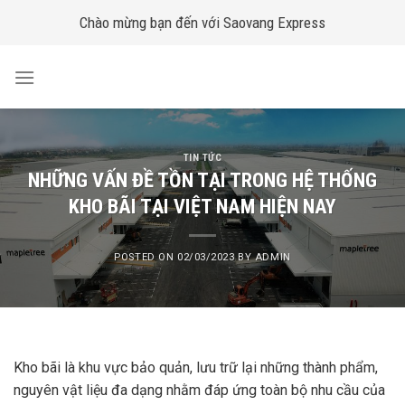
Skip
Chào mừng bạn đến với Saovang Express
to
content
TIN TỨC
NHỮNG VẤN ĐỀ TỒN TẠI TRONG HỆ THỐNG
KHO BÃI TẠI VIỆT NAM HIỆN NAY
POSTED ON
02/03/2023
BY
ADMIN
Kho bãi là khu vực bảo quản, lưu trữ lại những thành phẩm,
nguyên vật liệu đa dạng nhằm đáp ứng toàn bộ nhu cầu của