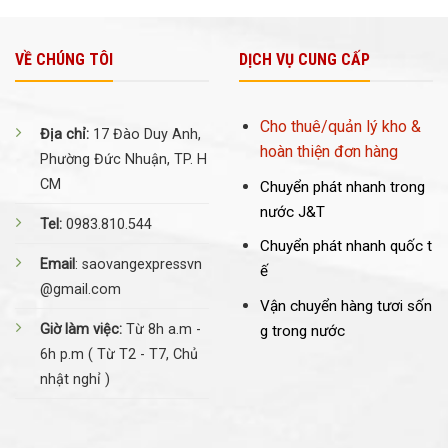
VỀ CHÚNG TÔI
DỊCH VỤ CUNG CẤP
Cho thuê/quản lý kho &
Địa chỉ:
17 Đào Duy Anh,
hoàn thiện đơn hàng
Phường Đức Nhuận, TP. H
CM
Chuyển phát nhanh trong
nước J&T
Tel:
0983.810.544
Chuyển phát nhanh quốc t
Email
: saovangexpressvn
ế
@gmail.com
Vận chuyển hàng tươi sốn
Giờ làm việc:
Từ 8h a.m -
g trong nước
6h p.m ( Từ T2 - T7, Chủ
nhật nghỉ )