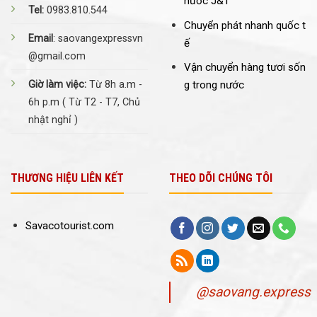
nước J&T
Tel:
0983.810.544
Chuyển phát nhanh quốc t
Email
: saovangexpressvn
ế
@gmail.com
Vận chuyển hàng tươi sốn
Giờ làm việc:
Từ 8h a.m -
g trong nước
6h p.m ( Từ T2 - T7, Chủ
nhật nghỉ )
THƯƠNG HIỆU LIÊN KẾT
THEO DÕI CHÚNG TÔI
Savacotourist.com
@saovang.express